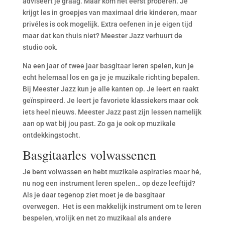
adviseert je graag. Maar kom het eerst proberen. Je
krijgt les in groepjes van maximaal drie kinderen, maar
privéles is ook mogelijk. Extra oefenen in je eigen tijd
maar dat kan thuis niet? Meester Jazz verhuurt de
studio ook.
Na een jaar of twee jaar basgitaar leren spelen, kun je
echt helemaal los en ga je je muzikale richting bepalen.
Bij Meester Jazz kun je alle kanten op. Je leert en raakt
geïnspireerd. Je leert je favoriete klassiekers maar ook
iets heel nieuws. Meester Jazz past zijn lessen namelijk
aan op wat bij jou past. Zo ga je ook op muzikale
ontdekkingstocht.
Basgitaarles volwassenen
Je bent volwassen en hebt muzikale aspiraties maar hé,
nu nog een instrument leren spelen… op deze leeftijd?
Als je daar tegenop ziet moet je de basgitaar
overwegen. Het is een makkelijk instrument om te leren
bespelen, vrolijk en net zo muzikaal als andere